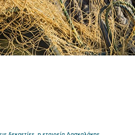
εις δεκαετίες, η εταιρεία Δασκαλάκης