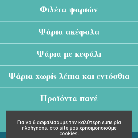
Φιλέτα ψαριών
Ψάρια ακέφαλα
Ψάρια με κεφάλι
Ψάρια χωρίς λέπια και εντόσθια
Προϊόντα πανέ
Διάφορα
Για να διασφαλίσουμε την καλύτερη εμπειρία
πλοήγησης, στο site μας χρησιμοποιούμε
cookies.