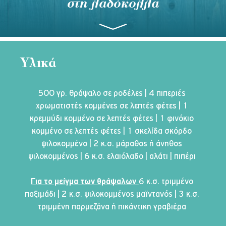
στη λαδόκολλα
Υλικά
500 γρ. θράψαλο σε ροδέλες | 4 πιπεριές 
χρωματιστές κομμένες σε λεπτές φέτες | 1 
κρεμμύδι κομμένο σε λεπτές φέτες | 1 φινόκιο 
κομμένο σε λεπτές φέτες | 1 σκελίδα σκόρδο 
ψιλοκομμένο | 2 κ.σ. μάραθος ή άνηθος 
ψιλοκομμένος | 6 κ.σ. ελαιόλαδο | αλάτι | πιπέρι 
Για το μείγμα των θράψαλων 
6 κ.σ. τριμμένο 
παξιμάδι | 2 κ.σ. ψιλοκομμένος μαϊντανός | 3 κ.σ. 
τριμμένη παρμεζάνα ή πικάντικη γραβιέρα 