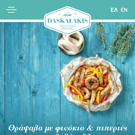
ΕΛ
EN
Θράψαλα με φινόκιο & πιπεριές